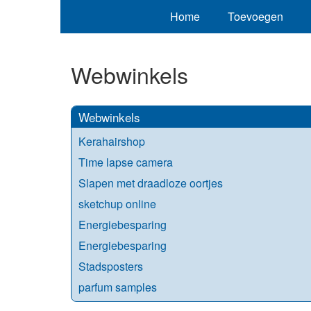
Home
Toevoegen
Webwinkels
Webwinkels
Kerahairshop
Time lapse camera
Slapen met draadloze oortjes
sketchup online
Energiebesparing
Energiebesparing
Stadsposters
parfum samples