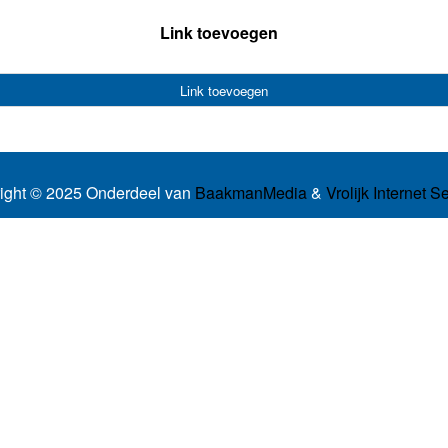
Link toevoegen
Link toevoegen
ight © 2025 Onderdeel van
BaakmanMedia
&
Vrolijk Internet S